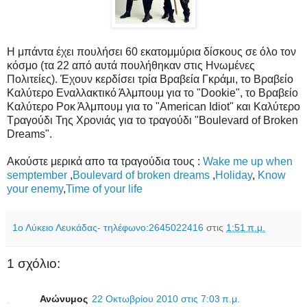
Η μπάντα έχει πουλήσει 60 εκατομμύρια δίσκους σε όλο τον
κόσμο (τα 22 από αυτά πουλήθηκαν στις Ηνωμένες
Πολιτείες). Έχουν κερδίσει τρία Βραβεία Γκράμι, το Βραβείο
Καλύτερο Εναλλακτικό Άλμπουμ για το "Dookie", το Βραβείο
Καλύτερο Ροκ Άλμπουμ για το "American Idiot" και Καλύτερο
Τραγούδι Της Χρονιάς για το τραγούδι "Boulevard of Broken
Dreams".
Ακούστε μερικά απο τα τραγούδια τους :
Wake me up when
semptember
,
Boulevard of broken dreams
,
Holiday
,
Know
your enemy
,
Time of your life
1ο Λύκειο Λευκάδας- τηλέφωνο:2645022416
στις
1:51 π.μ.
1 σχόλιο:
Ανώνυμος
22 Οκτωβρίου 2010 στις 7:03 π.μ.