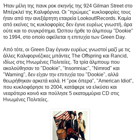
Ήταν μέλη της πανκ ροκ σκηνής της 924 Gilman Street στο
Μπέρκλεϊ της Καλιφόρνια. Οι "πρώιμες" κυκλοφορίες τους
ήταν από την ανεξάρτητη εταιρεία Lookout!Records. Καμία
από εκείνες τις κυκλοφορίες δεν έγινε ευρέως γνωστή, άρα
ούτε και το συγκρότημα. Ώσπου ήρθε το άλμπουμ "Dookie"
το 1994, στο οποίο οφείλεται η επιτυχία των Green Day.
Από τότε, οι Green Day έγιναν ευρέως γνωστοί μαζί με τις
άλλες Καλιφορνέζικες μπάντες The Offspring και Rancid,
ιδίως στις Ηνωμένες Πολιτείες. Τα τρία άλμπουμ που
ακολούθησαν το "Dookie", "Insomniac", "Nimrod" και
"Warning", δεν είχαν την επιτυχία του "Dookie", αλλά
θεωρήθηκαν αρκετά καλά. Η "ροκ όπερα", "American Idiot",
που κυκλοφόρησε το 2004, κατάφερε να ελκύσει και
νεαρότερο κοινό και πούλησε 5 εκατομμύρια CD στις
Ηνωμένες Πολιτείες.